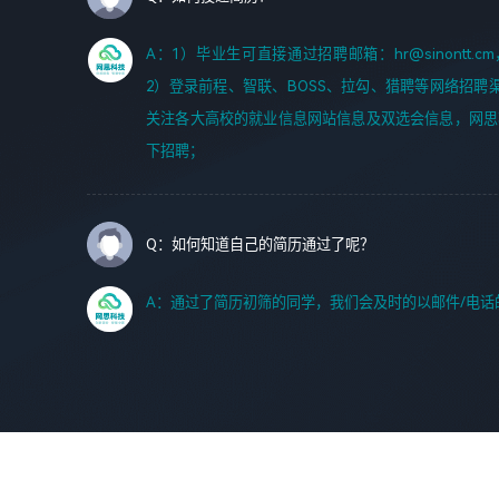
A：1）毕业生可直接通过招聘邮箱：hr@sinontt
2）登录前程、智联、BOSS、拉勾、猎聘等网络招聘
关注各大高校的就业信息网站信息及双选会信息，网思
下招聘；
Q：如何知道自己的简历通过了呢？
A：通过了简历初筛的同学，我们会及时的以邮件/电话