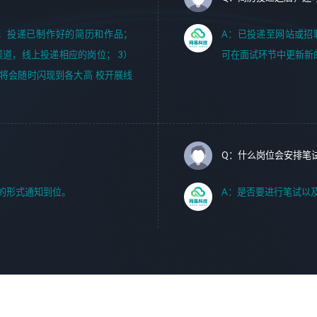
.cm，投递已制作好的简历和作品；
A：已投递至网站或招
渠道，线上投递相应的岗位； 3）
可在面试环节中更新新
将会随时闪现到各大高 校开展线
Q：什么岗位会安排笔
的形式通知到位。
A：是否要进行笔试以