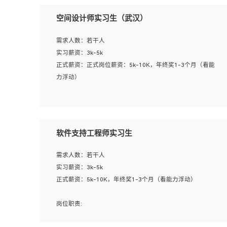
空间设计师实习生（武汉）
需求人数：若干人
实习薪资：3k-5k
正式薪资：正式岗位薪资：5k-10K，年终奖1-3个月（看能
力浮动）
岗位职责：
1、 沟通客户需求，分析其实施的可行性，辅助项目经理完
成展示策划、设计；
软件支持工程师实习生
2、 把握设计时间节点，控制设计进度，完成展示设计任
务；
需求人数：若干人
3、配合平面设计师完成项目最终的整体汇报方案；参与项
实习薪资：3k-5k
目例会，项目完工总结报告，设计项目文件管理和资料库维
正式薪资：5k-10K，年终奖1-3个月（看能力浮动）
护；
4、 创新设计表现形式，优化流程、提高设计工作效率；
岗位职责:
5、 设计内容包括但不限于：展厅/博物馆/展馆的规划与空
1. 为企业客户提供软件技术服务。包括安装、升级、配置、
间设计，人机界面设计，标志及吉祥物设计，效果图后期处