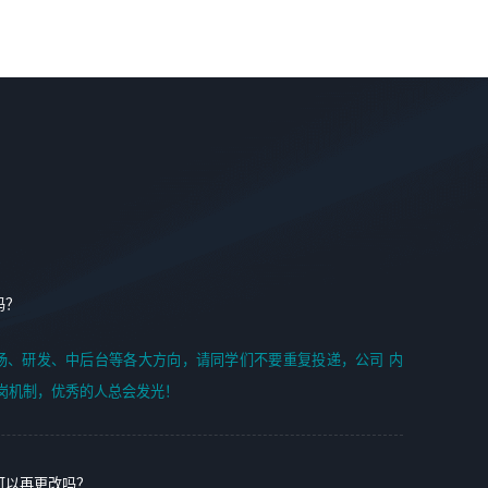
案编写、项目申报方案编写；
6. 了解前端设计及后端开发, 可快速和同事对接工作;
2、人才队伍建设：完善SPL人才沉淀，积聚力量，为公司各
7. 了解或熟悉 WebGL 及相关框架优先。
省项目打单提供全面支撑。
任职要求：
1. 熟悉 Javascript, CSS, HTML, Vue, Git;
2. 熟悉 前端常用框架, 能独立完成设计给予的 UI 效果;
3. 有良好的代码习惯, 低级错误出现频率低;
4. 具备优秀的沟通和协调能力，能承受比较大的工作压力;
5. 自我驱动力强, 能自主学习新知识新技术, 并具有较强的自
学能力;
6. 了解前端设计及后端开发, 可快速和同事对接工作;
吗？
7. 了解或熟悉 WebGL 及相关框架优先。
（岗位人员专职于行业应用解决方案、项目申报方案、投标
场、研发、中后台等各大方向，请同学们不要重复投递，公司 内
方案的策划编写）
岗机制，优秀的人总会发光！
可以再更改吗？