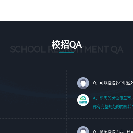
1、 沟通客户需求，分析其实施的可行性，辅助项目经理完
5、踏实， 勤奋，愿意在工作中不断学习，提高自我；
成展示策划、设计；
6、能与同事友好相处。
2、 把握设计时间节点，控制设计进度，完成展示设计任
务；
3、配合平面设计师完成项目最终的整体汇报方案；参与项
目例会，项目完工总结报告，设计项目文件管理和资料库维
校招QA
护；
SCHOOL RECRUITMENT QA
4、 创新设计表现形式，优化流程、提高设计工作效率；
5、 设计内容包括但不限于：展厅/博物馆/展馆的规划与空
间设计，人机界面设计，标志及吉祥物设计，效果图后期处
理等。
Q：可以投递多个职位
岗位要求：
1、艺术设计类相关专业；（其中需求分析顾问不限专业）
A：网思的岗位覆盖市
2、热爱展览展示设计工作，熟悉行业动向，设计专业知识
部有完整规范的内部转
和产品专业知识；
3、具有良好的人际沟通、准确判断客户需求并执行的能
力、较强的团队合作能力和服务意识。
Q：简历投递之后，还