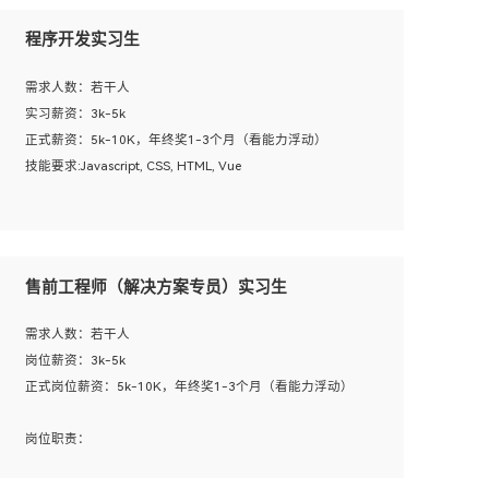
程序开发实习生
需求人数：若干人
实习薪资：3k-5k
正式薪资：5k-10K，年终奖1-3个月（看能力浮动）
技能要求:Javascript, CSS, HTML, Vue
工作职责：
1. 负责公司的前端项目的开发;
2. 负责公司已有项目的维护及迭代;
售前工程师（解决方案专员）实习生
工作要求:
需求人数：若干人
1. 熟悉 Javascript, CSS, HTML, Vue, Git;
岗位薪资：3k-5k
2. 熟悉前端常用框架, 能独立完成设计给予的 UI 效果;
正式岗位薪资：5k-10K，年终奖1-3个月（看能力浮动）
3. 有良好的代码习惯, 低级错误出现频率低;
4. 具备优秀的沟通和协调能力，能承受比较大的工作压力;
岗位职责：
5. 自我驱动力强, 能自主学习新知识新技术, 并具有较强的自
1、完成主要工作：项目解决方案策划与编写，项目投标方
学能力;