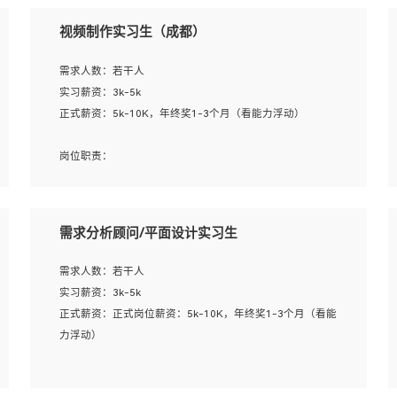
视频制作实习生（成都）
需求人数：若干人
实习薪资：3k-5k
正式薪资：5k-10K，年终奖1-3个月（看能力浮动）
岗位职责：
1、各类企业宣传片视频的剪辑和片头片尾包装；
2、广告片的后期剪辑与整体特效合成；
3、特效及动画制作并了解后期合成软件。
需求分析顾问/平面设计实习生
岗位要求：
需求人数：若干人
1、热爱影视，责任心强，有强烈的兴趣和后期制作的主观
实习薪资：3k-5k
能动性；
正式薪资：正式岗位薪资：5k-10K，年终奖1-3个月（看能
2、熟练使用After Effect、Photo Shop、熟练掌握视频剪辑
力浮动）
和特效包装软件；
3、能对影片后期进行整体调色控制，具备一定审美感；
岗位职责：
4、在剪辑上会思考，有一定编导思维；