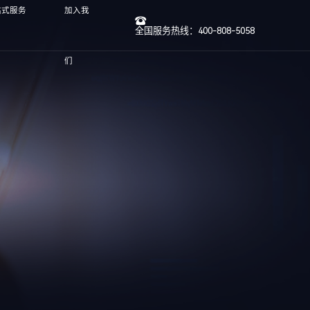
站式服务
加入我
全国服务热线：400-808-5058
们