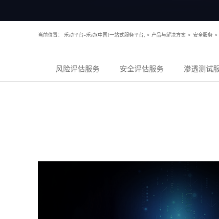
当前位置：
乐动平台-乐动(中国)一站式服务平台,
>
产品与解决方案
>
安全服务
>
风险评估服务
安全评估服务
渗透测试