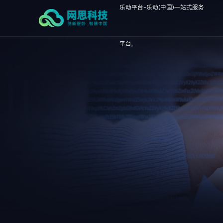
乐动平台-乐动(中国)一站式服务
平台,